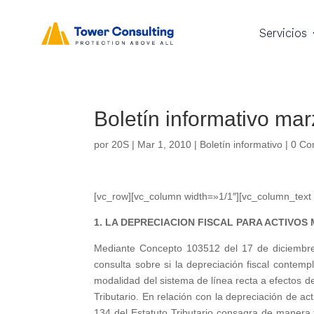
Servicios
Boletín informativo ma
por
20S
|
Mar 1, 2010
|
Boletín informativo
|
0 Co
[vc_row][vc_column width=»1/1″][vc_column_text wi
1. LA DEPRECIACION FISCAL PARA ACTIVOS
Mediante Concepto 103512 del 17 de diciembre
consulta sobre si la depreciación fiscal contem
modalidad del sistema de línea recta a efectos de 
Tributario. En relación con la depreciación de acti
134 del Estatuto Tributario consagra de manera ta