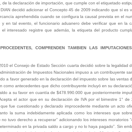
 de la declaración de importación, que cumple con el etiquetado estip
a DIAN decidió adicionar el Concepto 45 de 2009 indicando que sí es v
rcancía aprehendida cuando se configura la causal prevista en el nu
y en tal evento, el funcionario aduanero debe verificar que en la ca
 el interesado registre que además, la etiqueta del producto cumpl
MPROCEDENTES, COMPRENDEN TAMBIEN LAS IMPUTACIONE
010 el Consejo de Estado Sección cuarta decidió sobre la legalidad d
a Administración de Impuestos Nacionales impuso a un contribuyente sa
do a favor generado en la declaración del impuesto sobre las ventas d
en como antecedentes que dicho contribuyente incluyó en su declaraci
saldo a su favor en cuantía de $478.990.000 que posteriormente impu
 Acepta el actor que en su declaración de IVA por el bimestre 1° de
 que fue cuestionado y declarado improcedente mediante un acto ofic
tanto la suma indebidamente aplicada como los intereses que sobre
 no tuvo derecho a recuperar” adicionando los intereses moratorios “
eterminado en la privada saldo a cargo y no lo haya pagado”. Sin em