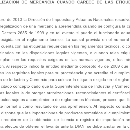
LIZACION DE MERCANCIA CUANDO CARECE DE LAS ETIQU
rero de 2010 la Dirección de Impuestos y Aduanas Nacionales resuelv
 legalización de una mercancía aprehendida cuando se configura la c
el Decreto 2685 de 1999 y en tal evento si puede el funcionario adu
a exigida en el reglamento técnico. La causal prevista en el numeral
uenta con las etiquetas requeridas en los reglamentos técnicos, o co
minados en las disposiciones legales vigentes, o cuando tales etiqu
umplan con los requisitos exigidos en las normas vigentes, o los m
ción. Al respecto indicó la entidad mediante concepto 45 de 2009 que 
an los requisitos legales para su procedencia y se acredite el cumplim
a de Industria y Comercio para colocar la etiqueta exigida en el regla
el citado concepto dado que la Superintendencia de Industria y Comerc
s legales la de otorgar autorizaciones, reconocimientos ni certificac
ductos sujetos a cumplimiento de reglamentos técnicos, proceso que ll
te normal o como resultado de una aprehensión. Al respecto conside
, dispone que las importaciones de productos sometidos al cumplimien
o requieren de la obtención de licencia o registro de importación an
ra efectos de obtener el levante ante la DIAN, se debe anotar en la ca