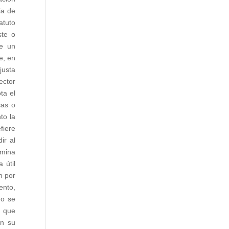
ia de
atuto
ste o
de un
e, en
justa
ector
ta el
cas o
to la
fiere
ir al
rmina
 útil
n por
ento,
do se
o que
en su