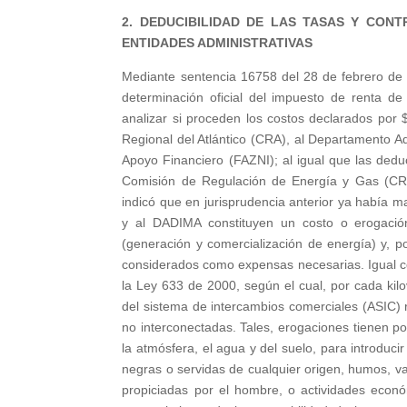
2. DEDUCIBILIDAD DE LAS TASAS Y CON
ENTIDADES ADMINISTRATIVAS
Mediante sentencia 16758 del 28 de febrero de 
determinación oficial del impuesto de renta d
analizar si proceden los costos declarados por
Regional del Atlántico (CRA), al Departamento A
Apoyo Financiero (FAZNI); al igual que las dedu
Comisión de Regulación de Energía y Gas (CREG
indicó que en jurisprudencia anterior ya había 
y al DADIMA constituyen un costo o erogación
(generación y comercialización de energía) y, p
considerados como expensas necesarias. Igual co
la Ley 633 de 2000, según el cual, por cada kil
del sistema de intercambios comerciales (ASIC) 
no interconectadas. Tales, erogaciones tienen por
la atmósfera, el agua y del suelo, para introduci
negras o servidas de cualquier origen, humos, v
propiciadas por el hombre, o actividades econó