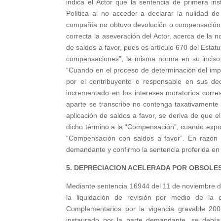
indica el Actor que la sentencia de primera ins
Política al no acceder a declarar la nulidad d
compañía no obtuvo devolución o compensación, 
correcta la aseveración del Actor, acerca de la 
de saldos a favor, pues es artículo 670 del Estat
compensaciones”, la misma norma en su inciso cu
“Cuando en el proceso de determinación del imp
por el contribuyente o responsable en sus decl
incrementado en los intereses moratorios corres
aparte se transcribe no contenga taxativamente 
aplicación de saldos a favor, se deriva de que el
dicho término a la “Compensación”, cuando expon
“Compensación con saldos a favor”. En razón 
demandante y confirmo la sentencia proferida en 
5. DEPRECIACION ACELERADA POR OBSOLES
Mediante sentencia 16944 del 11 de noviembre de
la liquidación de revisión por medio de la 
Complementarios por la vigencia gravable 200
instaurado por la parte demandante, se debía