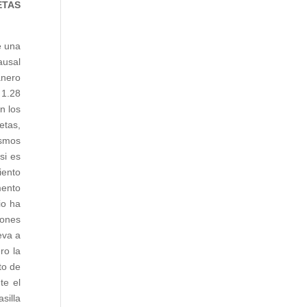
ETAS
e una
ausal
anero
 1.28
n los
etas,
ismos
si es
iento
mento
io ha
iones
eva a
ro la
to de
te el
silla