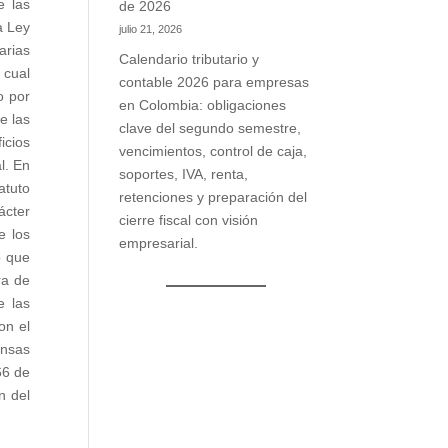
e las
de 2026
a Ley
julio 21, 2026
arias
Calendario tributario y
 cual
contable 2026 para empresas
o por
en Colombia: obligaciones
e las
clave del segundo semestre,
icios
vencimientos, control de caja,
l. En
soportes, IVA, renta,
atuto
retenciones y preparación del
ácter
cierre fiscal con visión
e los
empresarial.
o que
ra de
e las
on el
ensas
66 de
n del