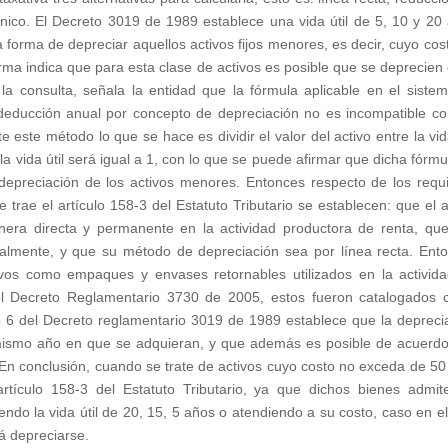
nico. El Decreto 3019 de 1989 establece una vida útil de 5, 10 y 20
 forma de depreciar aquellos activos fijos menores, es decir, cuyo cos
rma indica que para esta clase de activos es posible que se deprecien 
 consulta, señala la entidad que la fórmula aplicable en el siste
 deducción anual por concepto de depreciación no es incompatible co
ste método lo que se hace es dividir el valor del activo entre la vida
la vida útil será igual a 1, con lo que se puede afirmar que dicha fórmu
a depreciación de los activos menores. Entonces respecto de los requi
trae el artículo 158-3 del Estatuto Tributario se establecen: que el a
anera directa y permanente en la actividad productora de renta, qu
calmente, y que su método de depreciación sea por línea recta. Ent
vos como empaques y envases retornables utilizados en la activid
el Decreto Reglamentario 3730 de 2005, estos fueron catalogados
culo 6 del Decreto reglamentario 3019 de 1989 establece que la depreci
 mismo año en que se adquieran, y que además es posible de acuerdo
. En conclusión, cuando se trate de activos cuyo costo no exceda de 5
artículo 158-3 del Estatuto Tributario, ya que dichos bienes admit
endo la vida útil de 20, 15, 5 años o atendiendo a su costo, caso en el
rá depreciarse.