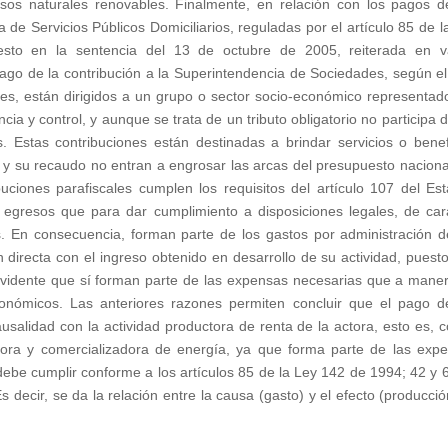
rsos naturales renovables. Finalmente, en relación con los pagos d
de Servicios Públicos Domiciliarios, reguladas por el artículo 85 de l
esto en la sentencia del 13 de octubre de 2005, reiterada en v
pago de la contribución a la Superintendencia de Sociedades, según el
pues, están dirigidos a un grupo o sector socio-económico representad
ia y control, y aunque se trata de un tributo obligatorio no participa d
s. Estas contribuciones están destinadas a brindar servicios o benef
 y su recaudo no entran a engrosar las arcas del presupuesto naciona
buciones parafiscales cumplen los requisitos del artículo 107 del Est
 egresos que para dar cumplimiento a disposiciones legales, de car
as. En consecuencia, forman parte de los gastos por administración d
 directa con el ingreso obtenido en desarrollo de su actividad, puest
evidente que sí forman parte de las expensas necesarias que a mane
onómicos. Las anteriores razones permiten concluir que el pago d
salidad con la actividad productora de renta de la actora, esto es, c
dora y comercializadora de energía, ya que forma parte de las exp
be cumplir conforme a los artículos 85 de la Ley 142 de 1994; 42 y 
decir, se da la relación entre la causa (gasto) y el efecto (producció