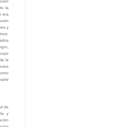
ución
to la
o era
ución
nes y
inos:
tados
egro,
 cuyo
de la
ectos
 como
parte
ad de
nta y
ación
ación