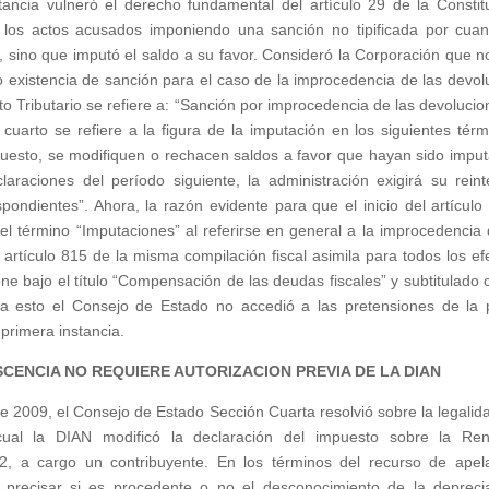
tancia vulneró el derecho fundamental del artículo 29 de la Constit
e los actos acusados imponiendo una sanción no tipificada por cuan
sino que imputó el saldo a su favor. Consideró la Corporación que n
no existencia de sanción para el caso de la improcedencia de las devol
uto Tributario se refiere a: “Sanción por improcedencia de las devolucio
arto se refiere a la figura de la imputación en los siguientes térm
uesto, se modifiquen o rechacen saldos a favor que hayan sido impu
araciones del período siguiente, la administración exigirá su reint
pondientes”. Ahora, la razón evidente para que el inicio del artículo
el término “Imputaciones” al referirse en general a la improcedencia 
 artículo 815 de la misma compilación fiscal asimila para todos los ef
e bajo el título “Compensación de las deudas fiscales” y subtitulado
a esto el Consejo de Estado no accedió a las pretensiones de la 
primera instancia.
CENCIA NO REQUIERE AUTORIZACION PREVIA DE LA DIAN
 2009, el Consejo de Estado Sección Cuarta resolvió sobre la legalid
cual la DIAN modificó la declaración del impuesto sobre la Re
2, a cargo un contribuyente. En los términos del recurso de apel
 precisar si es procedente o no el desconocimiento de la depreci