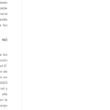
ulado
iable
meral
silla
a los
S NO
e los
nción
el 6°
ón de
tó en
 2003
ial y
 ella
en la
bargo