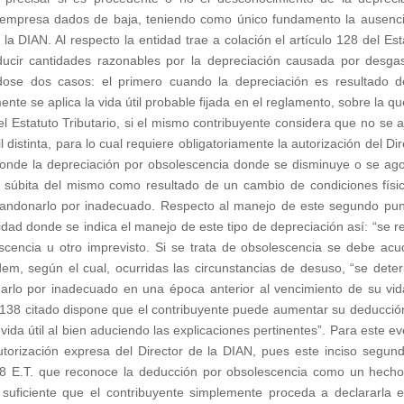
la empresa dados de baja, teniendo como único fundamento la ausenc
la DIAN. Al respecto la entidad trae a colación el artículo 128 del Est
ucir cantidades razonables por la depreciación causada por desga
ndose dos casos: el primero cuando la depreciación es resultado 
nte se aplica la vida útil probable fijada en el reglamento, sobre la qu
del Estatuto Tributario, si el mismo contribuyente considera que no se a
l distinta, para lo cual requiere obligatoriamente la autorización del Dir
onde la depreciación por obsolescencia donde se disminuye o se ago
ad súbita del mismo como resultado de un cambio de condiciones físi
andonarlo por inadecuado. Respecto al manejo de este segundo pun
idad donde se indica el manejo de este tipo de depreciación así: “se re
lescencia u otro imprevisto. Si se trata de obsolescencia se debe acud
em, según el cual, ocurridas las circunstancias de desuso, “se dete
rlo por inadecuado en una época anterior al vencimiento de su vida
ulo 138 citado dispone que el contribuyente puede aumentar su deducció
ida útil al bien aduciendo las explicaciones pertinentes”. Para este ev
 autorización expresa del Director de la DIAN, pues este inciso segun
128 E.T. que reconoce la deducción por obsolescencia como un hech
 suficiente que el contribuyente simplemente proceda a declararla 