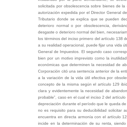
solicitada por obsolescencia sobre bienes de 
autorización expedida por el Director General de 
Tributario donde se explica que se pueden ded
deterioro normal o por obsolescencia, derivá
desgaste o deterioro normal del bien, necesariame
los términos del inciso primero del artículo 138 
a su realidad operacional, puede fijar una vida úti
General de Impuestos. El segundo caso corresp
bien por un motivo imprevisto como la inutilid
económicas que determinen la necesidad de ab
Corporación citó una sentencia anterior de la ent
a la variación de la vida útil efectiva por obso
concepto de la misma según el artículo 129 ibíd
clara y evidentemente la necesidad de abandona
probable”, caso en el cual el inciso 2 del artíc
depreciación durante el período que le queda de v
no es requisito para su deducibilidad solicitar
encuentra en directa armonía con el artículo 
incide en la determinación de su renta, siendo