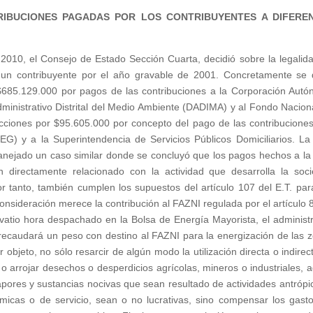
TRIBUCIONES PAGADAS POR LOS CONTRIBUYENTES A DIFERE
2010, el Consejo de Estado Sección Cuarta, decidió sobre la legalid
e un contribuyente por el año gravable de 2001. Concretamente se
 $685.129.000 por pagos de las contribuciones a la Corporación Aut
dministrativo Distrital del Medio Ambiente (DADIMA) y al Fondo Nacion
cciones por $95.605.000 por concepto del pago de las contribuciones
) y a la Superintendencia de Servicios Públicos Domiciliarios. La
manejado un caso similar donde se concluyó que los pagos hechos a l
 directamente relacionado con la actividad que desarrolla la soc
or tanto, también cumplen los supuestos del artículo 107 del E.T. par
nsideración merece la contribución al FAZNI regulada por el artículo 
ovatio hora despachado en la Bolsa de Energía Mayorista, el administ
recaudará un peso con destino al FAZNI para la energización de las 
 objeto, no sólo resarcir de algún modo la utilización directa o indirec
r o arrojar desechos o desperdicios agrícolas, mineros o industriales, 
apores y sustancias nocivas que sean resultado de actividades antrópi
micas o de servicio, sean o no lucrativas, sino compensar los gast