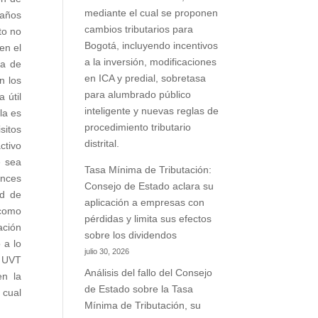
mediante el cual se proponen
 años
cambios tributarios para
to no
Bogotá, incluyendo incentivos
en el
a la inversión, modificaciones
ma de
en ICA y predial, sobretasa
n los
para alumbrado público
 útil
inteligente y nuevas reglas de
la es
procedimiento tributario
sitos
distrital.
ctivo
e sea
Tasa Mínima de Tributación:
onces
Consejo de Estado aclara su
ad de
aplicación a empresas con
 como
pérdidas y limita sus efectos
ación
sobre los dividendos
 a lo
julio 30, 2026
0 UVT
Análisis del fallo del Consejo
en la
de Estado sobre la Tasa
 cual
Mínima de Tributación, su