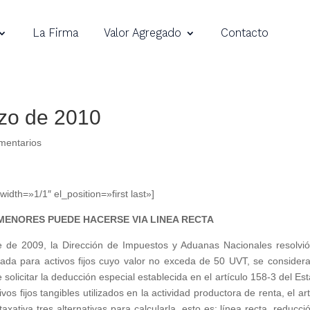
La Firma
Valor Agregado
Contacto
rzo de 2010
mentarios
dth=»1/1″ el_position=»first last»]
 MENORES PUEDE HACERSE VIA LINEA RECTA
 de 2009, la Dirección de Impuestos y Aduanas Nacionales resolvi
plada para activos fijos cuyo valor no exceda de 50 UVT, se consider
solicitar la deducción especial establecida en el artículo 158-3 del Est
vos fijos tangibles utilizados en la actividad productora de renta, el art
xativa tres alternativas para calcularla, esto es: línea recta, reducci