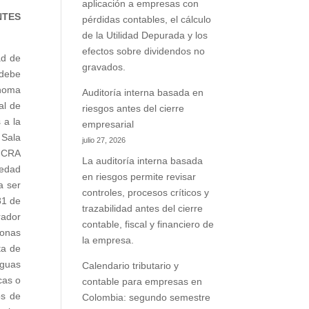
aplicación a empresas con
NTES
pérdidas contables, el cálculo
de la Utilidad Depurada y los
efectos sobre dividendos no
ad de
gravados.
 debe
ónoma
Auditoría interna basada en
al de
riesgos antes del cierre
 a la
empresarial
 Sala
julio 27, 2026
a CRA
La auditoría interna basada
iedad
en riesgos permite revisar
a ser
controles, procesos críticos y
81 de
trazabilidad antes del cierre
rador
contable, fiscal y financiero de
zonas
la empresa.
ta de
aguas
Calendario tributario y
cas o
contable para empresas en
os de
Colombia: segundo semestre