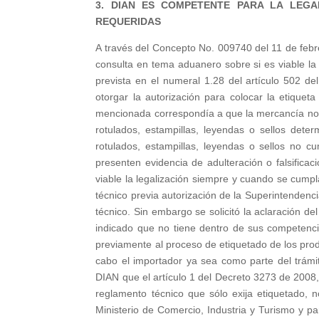
3. DIAN ES COMPETENTE PARA LA LEGA
REQUERIDAS
A través del Concepto No. 009740 del 11 de feb
consulta en tema aduanero sobre si es viable la
prevista en el numeral 1.28 del artículo 502 d
otorgar la autorización para colocar la etiquet
mencionada correspondía a que la mercancía no c
rotulados, estampillas, leyendas o sellos deter
rotulados, estampillas, leyendas o sellos no c
presenten evidencia de adulteración o falsifica
viable la legalización siempre y cuando se cumpl
técnico previa autorización de la Superintendenci
técnico. Sin embargo se solicitó la aclaración d
indicado que no tiene dentro de sus competencia
previamente al proceso de etiquetado de los pro
cabo el importador ya sea como parte del trámi
DIAN que el artículo 1 del Decreto 3273 de 2008
reglamento técnico que sólo exija etiquetado, n
Ministerio de Comercio, Industria y Turismo y pa