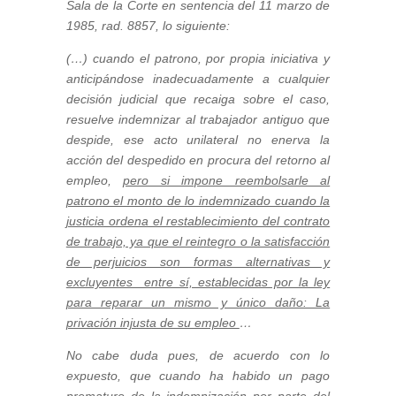
Sala de la Corte en sentencia del 11 marzo de
1985, rad. 8857, lo siguiente:
(…) cuando el patrono, por propia iniciativa y
anticipándose inadecuadamente a cualquier
decisión judicial que recaiga sobre el caso,
resuelve indemnizar al trabajador antiguo que
despide, ese acto unilateral no enerva la
acción del despedido en procura del retorno al
empleo,
pero si impone reembolsarle al
patrono el monto de lo indemnizado cuando la
justicia ordena el restablecimiento del contrato
de trabajo, ya que el reintegro o la satisfacción
de perjuicios son formas alternativas y
excluyentes entre sí, establecidas por la ley
para reparar un mismo y único daño: La
privación injusta de su empleo
…
No cabe duda pues, de acuerdo con lo
expuesto, que cuando ha habido un pago