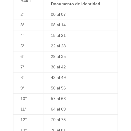
Hábil
Documento de identidad
2°
00 al 07
3°
08 al 14
4°
15 al 21
5°
22 al 28
6°
29 al 35
7°
36 al 42
8°
43 al 49
9°
50 al 56
10°
57 al 63
11°
64 al 69
12°
70 al 75
13°
76 al 81