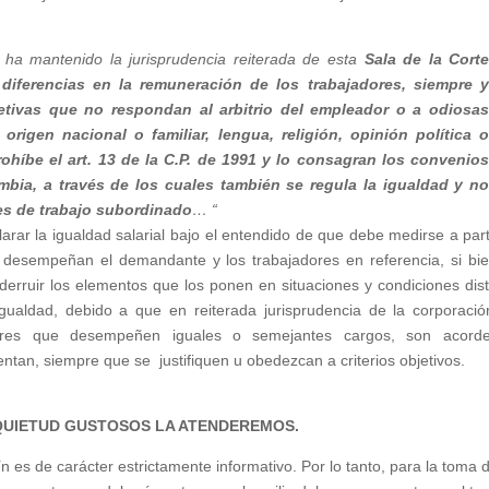
 ha mantenido la jurisprudencia reiterada de esta
Sala de la Cort
n
diferencias en la remuneración de los trabajadores, siempre 
tivas que no respondan al arbitrio del empleador o a odiosa
 origen nacional o familiar, lengua, religión, opinión política 
prohíbe el art. 13 de la C.P. de 1991 y lo consagran los convenio
ombia, a través de los cuales también se regula la igualdad y n
nes de trabajo subordinado
… “
arar la igualdad salarial bajo el entendido de que debe medirse a part
d desempeñan el demandante y los trabajadores en referencia, si bi
a derruir los elementos que los ponen en situaciones y condiciones dist
gualdad, debido a que en reiterada jurisprudencia de la corporació
adores que desempeñen iguales o semejantes cargos, son acord
ientan, siempre que se justifiquen u obedezcan a criterios objetivos.
QUIETUD GUSTOSOS LA ATENDEREMOS.
n es de carácter estrictamente informativo. Por lo tanto, para la toma 