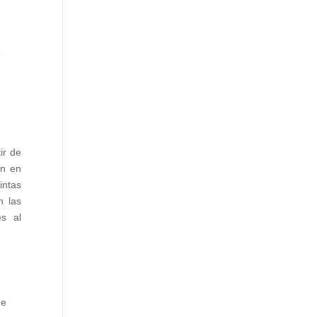
e
y
s
o
s
o
ir de
en en
intas
n las
es al
de