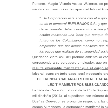
Ponente, Magda Victoria Acosta Walteros, se pro
misión con disminución de capacidad laboral.Al re
“…
la Corporación está acorde con el a quo 
es de la temporal EMPLEAMOS S.A., y que no
del accionante, deben crearlo si no existe 
estaba realizando una labor que aunque dev
futuro de los Colombianos, como no resp
empleador, que por demás manifestó que tie
los pagos que realizan de su seguridad socia
Quedando claro así, del pronunciamiento al cas
corresponde a su verdadero empleador, que en 
resulta excusable manifestar que el cargo 
laboral, pues en todo caso, será necesario cre
DIFERENCIAS SALARIALES ENTRE TRAB
LEGÍTIMAMENTE POSIBLES CUANDO
La Sala de Casación Laboral de la Corte Suprema
mil dieciséis (2016), al expediente con número 
Dueñas Quevedo, se pronunció respecto a las di
cargos.Al respecto, la corporación manifestó lo si