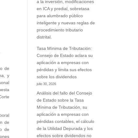
n
a la inversión, modificaciones
a
en ICA y predial, sobretasa
para alumbrado público
inteligente y nuevas reglas de
,
procedimiento tributario
,
distrital.
,
,
Tasa Mínima de Tributación:
l
Consejo de Estado aclara su
aplicación a empresas con
io de
pérdidas y limita sus efectos
na, y
sobre los dividendos
sonal
julio 30, 2026
uesta
Análisis del fallo del Consejo
Corte
de Estado sobre la Tasa
Mínima de Tributación, su
aplicación a empresas con
boral
pérdidas contables, el cálculo
ón de
de la Utilidad Depurada y los
do de
efectos sobre dividendos no
iones