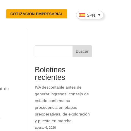
COTIZACIÓN EMPRESARIAL
SPN
Buscar
Boletines
recientes
IVA descontable antes de
ad de
generar ingresos: consejo de
estado confirma su
s
procedencia en etapas
,
preoperativas, de exploración
l
y puesta en marcha.
,
agosto 6, 2026