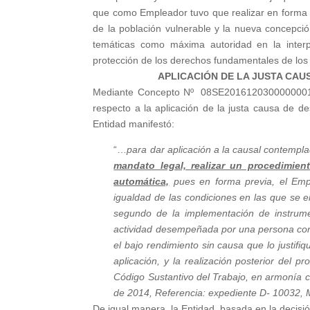
que como Empleador tuvo que realizar en forma p
de la población vulnerable y la nueva concepció
temáticas como máxima autoridad en la interpr
protección de los derechos fundamentales de los
APLICACIÓN DE LA JUSTA CAU
Mediante Concepto Nº 08SE2016120300000001539
respecto a la aplicación de la justa causa de des
Entidad manifestó:
“…
para dar aplicación a la causal contempla
mandato legal, realizar un procedimien
automática,
pues en forma previa, el Empl
igualdad de las condiciones en las que se e
segundo de la implementación de instrum
actividad desempeñada por una persona con 
el bajo rendimiento sin causa que lo justif
aplicación, y la realización posterior del p
Código Sustantivo del Trabajo, en armonía c
de 2014, Referencia: expediente D-
10032, M
De igual manera, la Entidad, basada en la decisió