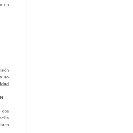
or en
r
l
o
l
u
n
isión
s no
cidad
ON
e dos
cilia
lares