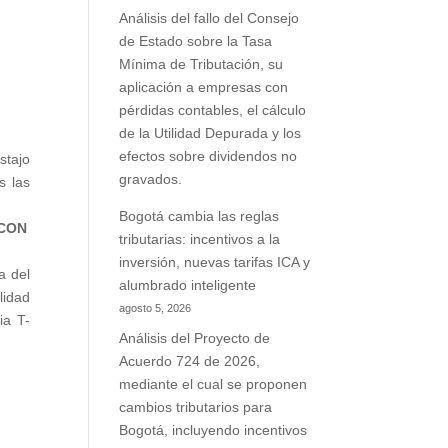
s
Análisis del fallo del Consejo
de Estado sobre la Tasa
Mínima de Tributación, su
a
aplicación a empresas con
n
pérdidas contables, el cálculo
,
de la Utilidad Depurada y los
efectos sobre dividendos no
stajo
gravados.
s las
Bogotá cambia las reglas
 CON
tributarias: incentivos a la
inversión, nuevas tarifas ICA y
a del
alumbrado inteligente
lidad
agosto 5, 2026
ia T-
Análisis del Proyecto de
Acuerdo 724 de 2026,
e
mediante el cual se proponen
l
cambios tributarios para
;
Bogotá, incluyendo incentivos