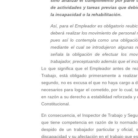
sino analizar el cumplimiento por parte 
de actividades y tareas previas que debió
la incapacidad o la rehabilitación.
Así, para el Empleador es obligatorio reubic
deberá realizar los movimiento de personal n
pues así lo contempla como una obligació
mediante el cual se introdujeron algunas r
señala la obligación de efectuar los movi
trabajador, preceptuando además que el incu
Lo que significa que el Empleador antes de reali
Trabajo, está obligado primeramente a realizar
segundo, no es excusa el que no haya cargo a de
necesarios para logar el cometido, por lo cual,
en razón a su derecho a estabilidad reforzada y d
Constitucional.
En consecuencia, el Inspector de Trabajo y Seguri
que tiene competencia en razón de lo normado p
despido de un trabajador particular y oficial
discapacidad y su afectación en el trabajo que es