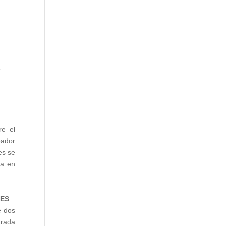
e
n
l
a
-
e
re el
eador
es se
ra en
LES
e dos
rada