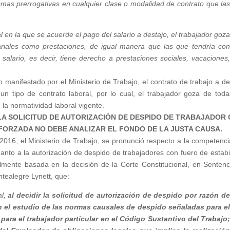
smas prerrogativas en cualquier clase o modalidad de contrato que la
l en la que se acuerde el pago del salario a destajo, el trabajador goz
lariales como prestaciones, de igual manera que las que tendría co
alario, es decir, tiene derecho a prestaciones sociales, vacaciones
manifestado por el Ministerio de Trabajo, el contrato de trabajo a de
n tipo de contrato laboral, por lo cual, el trabajador goza de toda
 la normatividad laboral vigente.
LA SOLICITUD DE AUTORIZACIÓN DE DESPIDO DE TRABAJADOR
FORZADA NO DEBE ANALIZAR EL FONDO DE LA JUSTA CAUSA.
016, el Ministerio de Trabajo, se pronunció respecto a la competenci
anto a la autorización de despido de trabajadores con fuero de estabi
almente basada en la decisión de la Corte Constitucional, en Sentenc
tealegre Lynett, que:
al,
al decidir la solicitud de autorización de despido por razón d
n el estudio de las normas
causales de despido señaladas para e
 para el trabajador particular en el Código Sustantivo del Trabajo