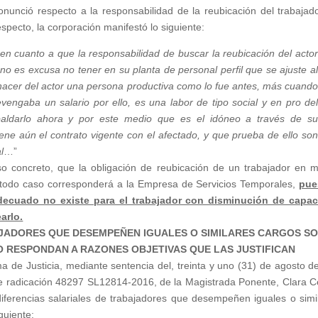
nunció respecto a la responsabilidad de la reubicación del trabajad
specto, la corporación manifestó lo siguiente:
en cuanto a que la responsabilidad de buscar la reubicación del acto
 es excusa no tener en su planta de personal perfil que se ajuste a
y hacer del actor una persona productiva como lo fue antes, más cuand
engaba un salario por ello, es una labor de tipo social y en pro de
aldarlo ahora y por este medio que es el idóneo a través de s
ne aún el contrato vigente con el afectado, y que prueba de ello so
l
…”
o concreto, que la obligación de reubicación de un trabajador en m
todo caso corresponderá a la Empresa de Servicios Temporales,
pue
adecuado no existe para el trabajador con disminución de capa
arlo.
AJADORES QUE DESEMPEÑEN IGUALES O SIMILARES CARGOS S
 RESPONDAN A RAZONES OBJETIVAS QUE LAS JUSTIFICAN
 de Justicia, mediante sentencia del, treinta y uno (31) de agosto d
de radicación 48297 SL12814-2016, de la Magistrada Ponente, Clara Ce
ferencias salariales de trabajadores que desempeñen iguales o simi
guiente: