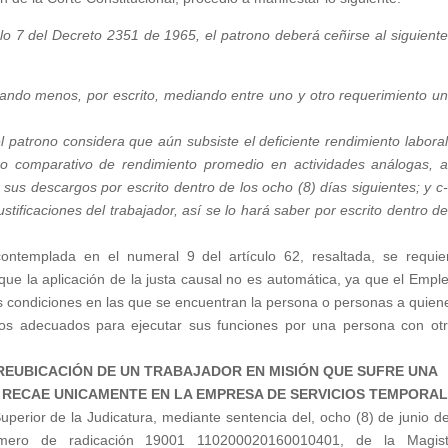
ulo 7 del Decreto 2351 de 1965, el patrono deberá ceñirse al siguient
uando menos, por escrito, mediando entre uno y otro requerimiento u
l patrono considera que aún subsiste el deficiente rendimiento labora
ro comparativo de rendimiento promedio en actividades análogas, 
sus descargos por escrito dentro de los ocho (8) días siguientes; y c
stificaciones del trabajador, así se lo hará saber por escrito dentro d
contemplada en el numeral 9 del artículo 62, resaltada, se requie
 que la aplicación de la justa causal no es automática, ya que el Empl
as condiciones en las que se encuentran la persona o personas a quien
tos adecuados para ejecutar sus funciones por una persona con ot
REUBICACIÓN DE UN TRABAJADOR EN MISIÓN QUE SUFRE UNA
 RECAE UNICAMENTE EN LA EMPRESA DE SERVICIOS TEMPORA
Superior de la Judicatura, mediante sentencia del, ocho (8) de junio d
número de radicación 19001 110200020160010401, de la Magist