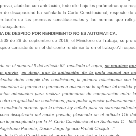
revia, aludidas con antelación, todo ello bajo los parámetros que res
n de discapacidad ha señalado la Corte Constitucional, respecto de 
etación de las premisas constitucionales y las normas que reflej
 trabajadores.
SA DE DESPIDO POR RENDIMIENTO NO ES AUTOMATICA.
 de 28 de septiembre de 2016, el Ministerio de Trabajo, se pron
pido consistente en el deficiente rendimiento en el trabajo.Al respect
da en el numeral 9 del artículo 62, resaltada ut supra,
se requiere po
to previo
,
es decir, que la aplicación de la justa causal no e
eador debe cumplir dos condiciones, la primera relacionada con l
ncuentran la persona o personas a quienes se le aplique tal medida 
entos adecuados para realizar parámetros de comparación entre l
otra en igualdad de condiciones, para poder apreciar palmariamente
ique mediante normas que la misma ley señala para su correspondient
roceso disciplinario del sector privado, plasmado en el artículo 115 de
on lo preceptuado por la H. Corte Constitucional en Sentencia C – 59
agistrado Ponente, Doctor Jorge Ignacio Pretelt Chaljub
…”
n de la Corte Constitucional, procedió a manifestar lo siguiente: