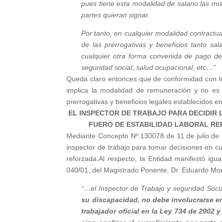
pues tiene esta modalidad de salario las mi
partes quieran signar.
Por tanto, en cualquier modalidad contractua
de las prerrogativas y beneficios tanto sa
cualquier otra forma convenida de pago de s
seguridad social, salud ocupacional, etc…”
Queda claro entonces que de conformidad con lo 
implica la modalidad de remuneración y no es u
prerrogativas y beneficios legales establecidos en
EL INSPECTOR DE TRABAJO PARA DECIDIR 
FUERO DE ESTABILIDAD LABORAL RE
Mediante Concepto Nº 130078 de 11 de julio de 2
inspector de trabajo para tomar decisiones en cu
reforzada.Al respecto, la Entidad manifestó igu
040/01, del Magistrado Ponente, Dr. Eduardo Mon
“…el Inspector de Trabajo y seguridad Soci
su discapacidad, no debe involucrarse e
trabajador oficial en la Ley 734 de 2002 y