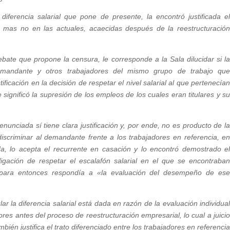
iferencia salarial que pone de presente, la encontró justificada e
es mas no en las actuales, acaecidas después de la reestructuració
ate que propone la censura, le corresponde a la Sala dilucidar si l
 demandante y otros trabajadores del mismo grupo de trabajo qu
ficación en la decisión de respetar el nivel salarial al que pertenecía
 significó la supresión de los empleos de los cuales eran titulares y s
 denunciada sí tiene clara justificación y, por ende, no es producto de l
scriminar al demandante frente a los trabajadores en referencia, e
 lo acepta el recurrente en casación y lo encontró demostrado e
ligación de respetar el escalafón salarial en el que se encontraba
, para entonces respondía a «la evaluación del desempeño de es
ar la diferencia salarial está dada en razón de la evaluación individua
es antes del proceso de reestructuración empresarial, lo cual a juici
bién justifica el trato diferenciado entre los trabajadores en referenci