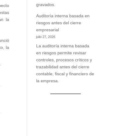
gravados.
pecto
estas
Auditoría interna basada en
an la
riesgos antes del cierre
empresarial
julio 27, 2026
unció
La auditoría interna basada
o, la
en riesgos permite revisar
controles, procesos críticos y
r
trazabilidad antes del cierre
s
contable, fiscal y financiero de
a
la empresa.
y
a
,
e
l
3