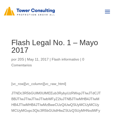
Flash Legal No. 1 – Mayo
2017
por
20S
|
May 11, 2017
|
Flash informativo
|
0
Comentarios
[vc_row][vc_column][vc_raw_html]
JTNDc3R5bGUlM0UlMEEub3RybyUzRWxpJTIwJTdCJT
BBJTIwJTIwJTIwJTIwbWFyZ2luJTNBJTIwMHB4JTIwM
HB4JTIwMHB4JTIwMzBweCUzQiUwQSUyMCUyMCUy
MCUyMGxpc3Qtc3R5bGUtdHlwZSUzQSUyMHNxdWFy