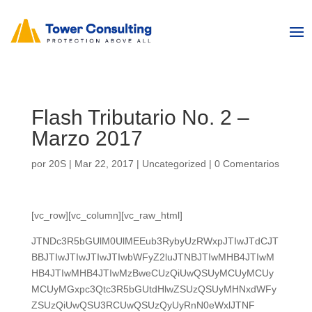
Flash Tributario No. 2 –
Marzo 2017
por
20S
|
Mar 22, 2017
|
Uncategorized
|
0 Comentarios
[vc_row][vc_column][vc_raw_html]
JTNDc3R5bGUlM0UlMEEub3RybyUzRWxpJTIwJTdCJT
BBJTIwJTIwJTIwJTIwbWFyZ2luJTNBJTIwMHB4JTIwM
HB4JTIwMHB4JTIwMzBweCUzQiUwQSUyMCUyMCUy
MCUyMGxpc3Qtc3R5bGUtdHlwZSUzQSUyMHNxdWFy
ZSUzQiUwQSU3RCUwQSUzQyUyRnN0eWxlJTNF