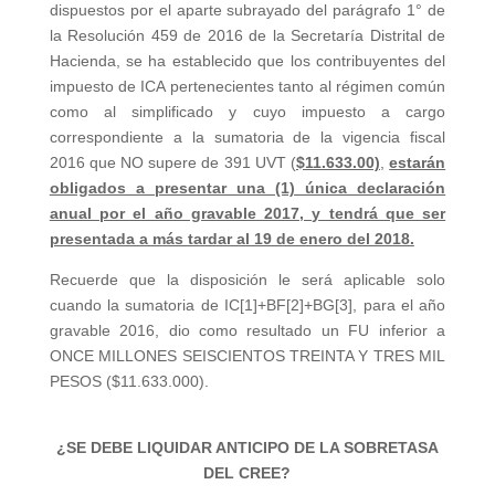
dispuestos por el aparte subrayado del parágrafo 1° de
la Resolución 459 de 2016 de la Secretaría Distrital de
Hacienda, se ha establecido que los contribuyentes del
impuesto de ICA pertenecientes tanto al régimen común
como al simplificado y cuyo impuesto a cargo
correspondiente a la sumatoria de la vigencia fiscal
2016 que NO supere de 391 UVT (
$11.633.00)
,
estarán
obligados a presentar una (1) única declaración
anual por el año gravable 2017, y tendrá que ser
presentada a más tardar al 19 de enero del 2018.
Recuerde que la disposición le será aplicable solo
cuando la sumatoria de IC[1]
+BF
[2]
+BG
[3]
, para el año
gravable 2016, dio como resultado un FU inferior a
ONCE MILLONES SEISCIENTOS TREINTA Y TRES MIL
PESOS ($11.633.000).
¿SE DEBE LIQUIDAR ANTICIPO DE LA SOBRETASA
DEL CREE?