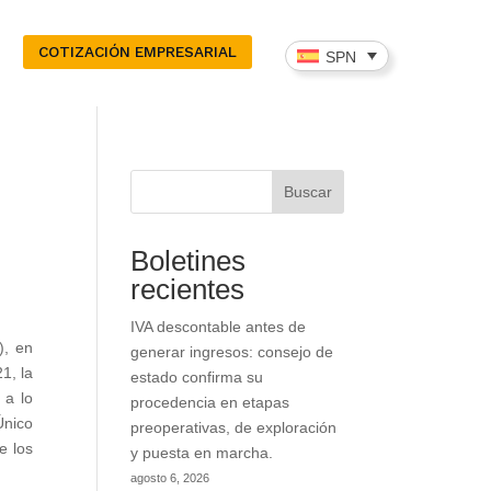
COTIZACIÓN EMPRESARIAL
SPN
Buscar
Boletines
recientes
IVA descontable antes de
), en
generar ingresos: consejo de
1, la
estado confirma su
 a lo
procedencia en etapas
Único
preoperativas, de exploración
e los
y puesta en marcha.
agosto 6, 2026