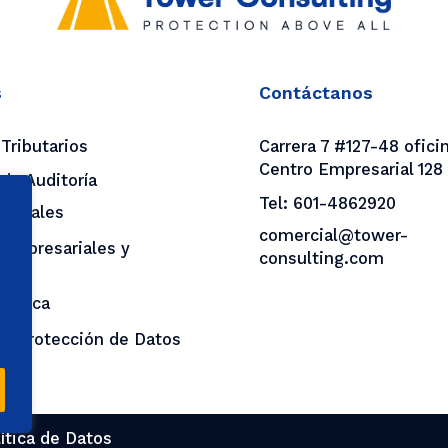
s
Contáctanos
 Tributarios
Carrera 7 #127-48 oficin
Centro Empresarial 128
 de Auditoría
Tel:
601-4862920
 Legales
comercial@tower-
 Empresariales y
consulting.com
ing
y Ética
de Protección de Datos
es
ítica de Datos