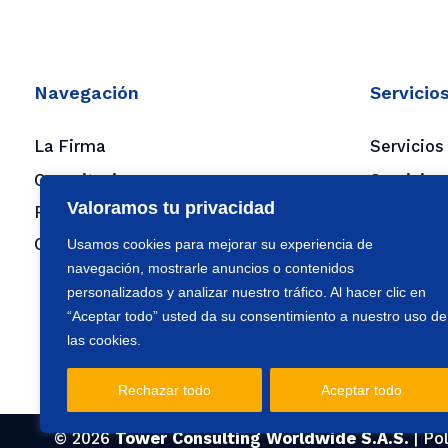
Navegación
Servicio
La Firma
Servicios
Capacitaciones
Servicios
Valoramos tu privacidad
Flash y boletines
Servicios
Contacto
Usamos cookies para mejorar su experiencia de
Servicios
navegación, mostrarle anuncios o contenidos
Outsourc
personalizados y analizar nuestro tráfico. Al hacer clic en
Sagrilaft 
“Aceptar todo” usted da su consentimiento a nuestro uso de
Servicio 
las cookies.
Personal
Rechazar todo
Aceptar todo
© 2026
Tower Consulting Worldwide S.A.S.
|
Pol