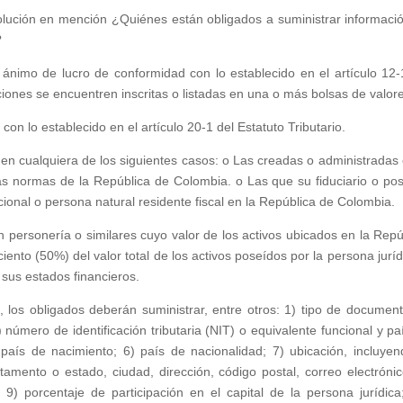
olución en mención ¿Quiénes están obligados a suministrar informaci
?
ánimo de lucro de conformidad con lo establecido en el artículo 12-
ciones se encuentren inscritas o listadas en una o más bolsas de valor
n lo establecido en el artículo 20-1 del Estatuto Tributario.
s, en cualquiera de los siguientes casos: o Las creadas o administradas 
as normas de la República de Colombia. o Las que su fiduciario o pos
cional o persona natural residente fiscal en la República de Colombia.
in personería o similares cuyo valor de los activos ubicados en la Repú
nto (50%) del valor total de los activos poseídos por la persona juríd
n sus estados financieros.
, los obligados deberán suministrar, entre otros: 1) tipo de document
 número de identificación tributaria (NIT) o equivalente funcional y pa
país de nacimiento; 6) país de nacionalidad; 7) ubicación, incluyen
tamento o estado, ciudad, dirección, código postal, correo electrónic
l; 9) porcentaje de participación en el capital de la persona jurídica