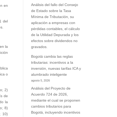
Análisis del fallo del Consejo
ón en
de Estado sobre la Tasa
Mínima de Tributación, su
1 del
aplicación a empresas con
es.
pérdidas contables, el cálculo
de la Utilidad Depurada y los
efectos sobre dividendos no
en la
gravados.
ición
Bogotá cambia las reglas
tributarias: incentivos a la
blica
inversión, nuevas tarifas ICA y
ica o
alumbrado inteligente
agosto 5, 2026
Análisis del Proyecto de
o; 2)
Acuerdo 724 de 2026,
ís de
mediante el cual se proponen
do la
cambios tributarios para
o; 8)
Bogotá, incluyendo incentivos
; 10)