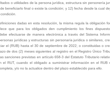
tados o utilidades de la persona jurídica, estructura sin personería jur
 de beneficiarlo final o existe la condición; y 12) fecha desde la cual de
a condición.
finiciones dadas en esta resolución, la misma regula la obligación fo
lece que para los obligados den cumplimiento los fines dispuesto
 debe efectuarse de manera electrónica a través del Sistema Inform
ersonas jurídicas y estructuras sin personaría jurídica o similares, cr
iar el (RUB) hasta el 30 de septiembre de 2022; o constituidas o cr
zo de dos (2) meses siguientes al registro en el Registro Único Tribu
as sanciones previstas en artículo 658-3 del Estatuto Tributario relativ
on el RUT, cuando el obligado a suministrar información en el RUB 
mpleta, y/o no la actualice dentro del plazo establecido para ello.