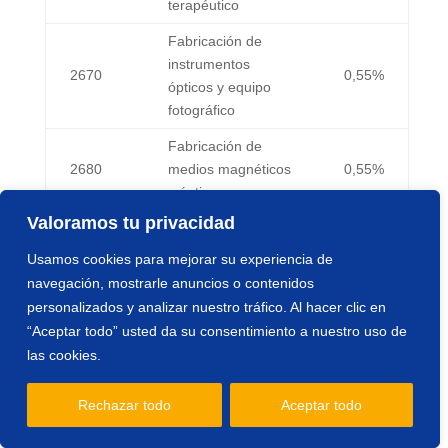
terapéutico
Fabricación de
instrumentos
2670
0,55%
ópticos y equipo
fotográfico
Fabricación de
2680
medios magnéticos
0,55%
y ópticos
Valoramos tu privacidad
Fabricación de
motores,
Usamos cookies para mejorar su experiencia de
2711
generadores y
0,55%
navegación, mostrarle anuncios o contenidos
transformadores
personalizados y analizar nuestro tráfico. Al hacer clic en
eléctricos
“Aceptar todo” usted da su consentimiento a nuestro uso de
las cookies.
Fabricación de
aparatos de
2712
distribución y
0,55%
Rechazar todo
Aceptar todo
control de energía