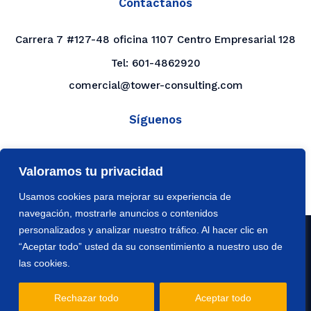
Contáctanos
Carrera 7 #127-48 oficina 1107 Centro Empresarial 128
Tel:
601-4862920
comercial@tower-consulting.com
Síguenos
LinkedIn
Valoramos tu privacidad
YouTube
Usamos cookies para mejorar su experiencia de
navegación, mostrarle anuncios o contenidos
personalizados y analizar nuestro tráfico. Al hacer clic en
© 2026
Tower Consulting Worldwide S.A.S.
|
Política
“Aceptar todo” usted da su consentimiento a nuestro uso de
de Datos
las cookies.
Desarrollado por
20S
Rechazar todo
Aceptar todo