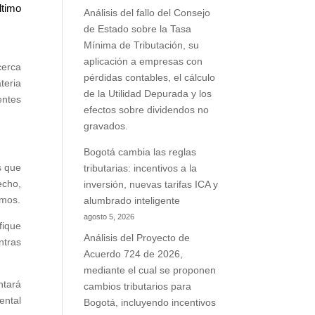
ltimo
Análisis del fallo del Consejo
de Estado sobre la Tasa
Mínima de Tributación, su
aplicación a empresas con
cerca
pérdidas contables, el cálculo
teria
de la Utilidad Depurada y los
entes
efectos sobre dividendos no
gravados.
Bogotá cambia las reglas
s que
tributarias: incentivos a la
echo,
inversión, nuevas tarifas ICA y
smos.
alumbrado inteligente
agosto 5, 2026
fique
Análisis del Proyecto de
ntras
Acuerdo 724 de 2026,
mediante el cual se proponen
ntará
cambios tributarios para
ental
Bogotá, incluyendo incentivos