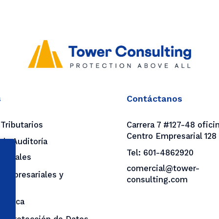
s
Contáctanos
 Tributarios
Carrera 7 #127-48 oficin
Centro Empresarial 128
 de Auditoría
Tel:
601-4862920
 Legales
comercial@tower-
 Empresariales y
consulting.com
ing
y Ética