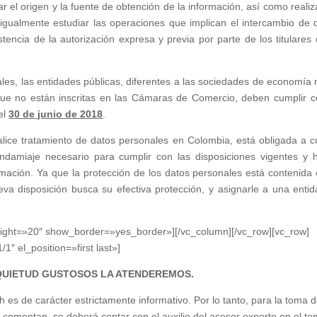
ar el origen y la fuente de obtención de la información, así como realiz
a, igualmente estudiar las operaciones que implican el intercambio de 
tencia de la autorización expresa y previa por parte de los titulares 
les, las entidades públicas, diferentes a las sociedades de economía 
 que no están inscritas en las Cámaras de Comercio, deben cumplir c
el
30 de junio de 2018
.
lice tratamiento de datos personales en Colombia, está obligada a c
andamiaje necesario para cumplir con las disposiciones vigentes y 
ormación. Ya que la protección de los datos personales está contenida 
a disposición busca su efectiva protección, y asignarle a una entid
eight=»20″ show_border=»yes_border»][/vc_column][/vc_row][vc_row]
″ el_position=»first last»]
QUIETUD GUSTOSOS LA ATENDEREMOS.
 es de carácter estrictamente informativo. Por lo tanto, para la toma 
 comentan, se deberá contar con el auxilio del asesor experto en el t