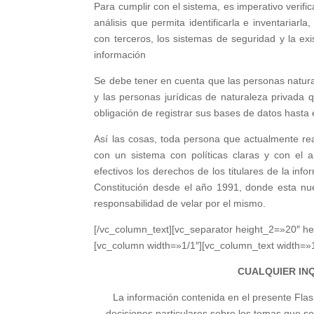
Para cumplir con el sistema, es imperativo verific
análisis que permita identificarla e inventariarl
con terceros, los sistemas de seguridad y la exis
información
Se debe tener en cuenta que las personas natura
y las personas jurídicas de naturaleza privada
obligación de registrar sus bases de datos hasta 
Así las cosas, toda persona que actualmente rea
con un sistema con políticas claras y con el 
efectivos los derechos de los titulares de la inf
Constitución desde el año 1991, donde esta nuev
responsabilidad de velar por el mismo.
[/vc_column_text][vc_separator height_2=»20″ h
[vc_column width=»1/1″][vc_column_text width=»1/1
CUALQUIER IN
La información contenida en el presente Flash
decisiones particulares sobre los temas que se