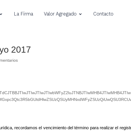
La Firma
Valor Agregado
Contacto
ayo 2017
mentarios
TdCJTBBJTIwJTIwJTIwJTIwbWFyZ2luJTNBJTIwMHB4JTIwMHB4JTI
Gxpc3Qtc3R5bGUtdHlwZSUzQSUyMHNxdWFyZSUzQiUwQSU3RCU
urídica, recordamos el vencimiento del término para realizar el regist