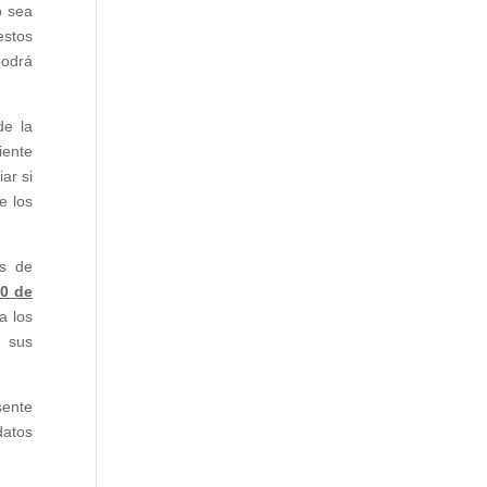
o sea
estos
podrá
de la
iente
ar si
e los
as de
0 de
a los
 sus
sente
datos