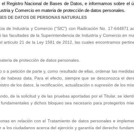
 el Registro Nacional de Bases de Datos, e informamos sobre el ú
ustria y Comercio en materia de protección de datos personales.
SES DE DATOS DE PERSONAS NATURALES
ncia de Industria y Comercio (“SIC”) con Radicación No. 17-644871 a
ó las facultades de la Superintendencia de Industria y Comercio en ma
el artículo 21 de la Ley 1581 de 2012, las cuales encontramos pertin
 materia de protección de datos personales.
cio o a petición de parte y, como resultado de ellas, ordenar las medida
o de habeas data. Para el efecto, siempre que se desconozca el der
tro de los datos, la rectificación, actualización o supresión de los mi
do, de la solicitud y de las pruebas aportadas por el Titular, se identi
s fundamentales y dichos bloqueo sea necesario para protegerlos mie
sonas en relación con el Tratamiento de datos personales e impleme
a los ciudadanos acerca del ejercicio y garantía del derecho fundam