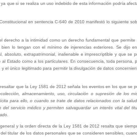
ya que si se realiza un uso indebido de esta información podría afect
 Constitucional en sentencia C-640 de 2010 manifestó lo siguiente sob
 el derecho a la intimidad como un derecho fundamental que permite 
bien lo tengan con el mínimo de injerencias exteriores. Se dijo e
 absoluto, extrapatrimonial, inalienable e imprescriptible y que se 
te al Estado como a los particulares. En consecuencia, toda persona, p
y el único legitimado para permitir la divulgación de datos concernien
e resaltar que la Ley 1581 de 2012 señala los eventos en los que se 
ecolección, almacenamiento, uso, circulación o supresión de los m
lícita para ello, o cuando se trate de datos relacionados con la salu
del servicio médico y permiten salvaguardar un interés vital del titu
tado.
a general y la orden directa de la Ley 1581 de 2012 resalta que siemp
 del titular de los datos personales que se consideren sensibles, cuan