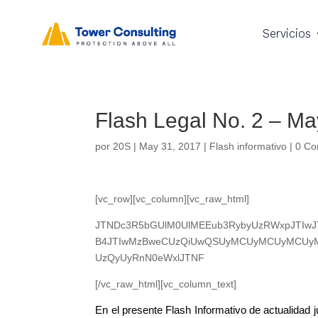
Servicios
Flash Legal No. 2 – M
por
20S
|
May 31, 2017
|
Flash informativo
|
0 Co
[vc_row][vc_column][vc_raw_html]
JTNDc3R5bGUlM0UlMEEub3RybyUzRWxpJTIwJ
B4JTIwMzBweCUzQiUwQSUyMCUyMCUyMCUyM
UzQyUyRnN0eWxlJTNF
[/vc_raw_html][vc_column_text]
En el presente Flash Informativo de actualidad j