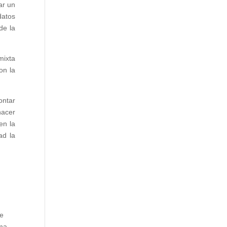
ar un
datos
de la
mixta
on la
ontar
hacer
en la
ad la
de
ema