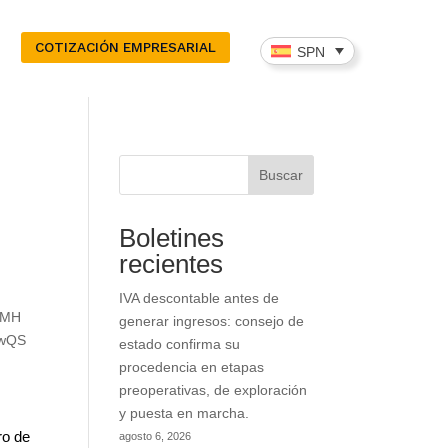
COTIZACIÓN EMPRESARIAL
SPN
Buscar
Boletines
recientes
IVA descontable antes de
wMH
generar ingresos: consejo de
wQS
estado confirma su
procedencia en etapas
preoperativas, de exploración
y puesta en marcha.
ro de
agosto 6, 2026