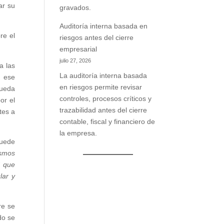
ar su
gravados.
Auditoría interna basada en
re el
riesgos antes del cierre
empresarial
julio 27, 2026
a las
La auditoría interna basada
n ese
en riesgos permite revisar
pueda
controles, procesos críticos y
or el
trazabilidad antes del cierre
tes a
contable, fiscal y financiero de
la empresa.
puede
ismos
d que
lar y
re se
do se